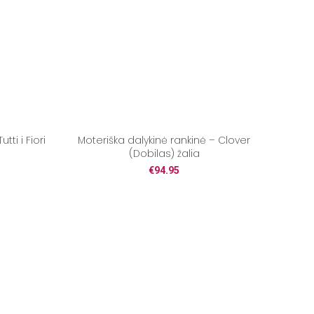
tti i Fiori
Moteriška dalykinė rankinė – Clover
(Dobilas) žalia
€
94.95