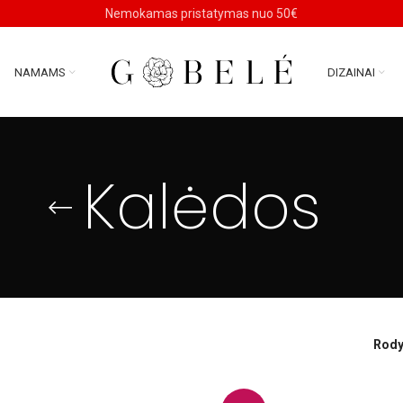
Nemokamas pristatymas nuo 50€
NAMAMS
DIZAINAI
Kalėdos
Rody