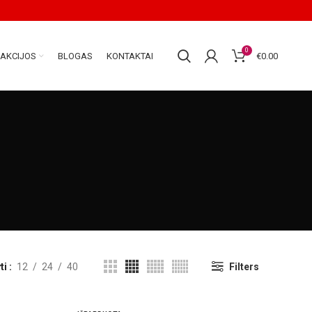
0
AKCIJOS
BLOGAS
KONTAKTAI
€
0.00
ti
12
24
40
Filters