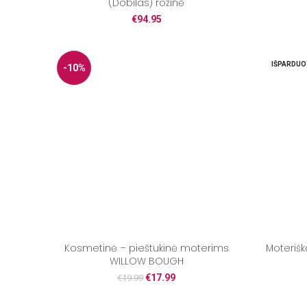
(Dobilas) rožinė
€
94.95
IŠPARDUO
-10%
Kosmetinė – pieštukinė moterims
Moterišk
WILLOW BOUGH
€
17.99
€
19.99