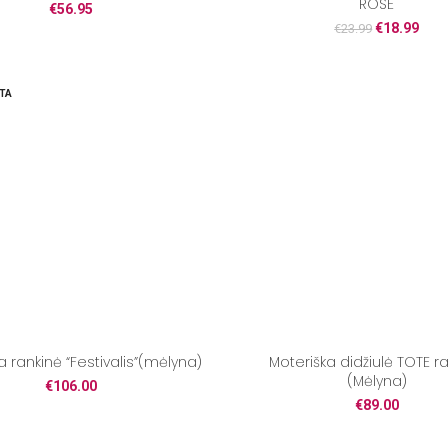
ROSE
€
56.95
€
18.99
€
23.99
TA
a rankinė “Festivalis”(mėlyna)
Moteriška didžiulė TOTE r
(Mėlyna)
€
106.00
€
89.00