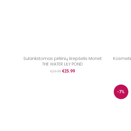
Sulankstomas pirkinių krepšelis Monet
Kosmeti
THE WATER LILY POND
€
25.99
€
29.99
-7%