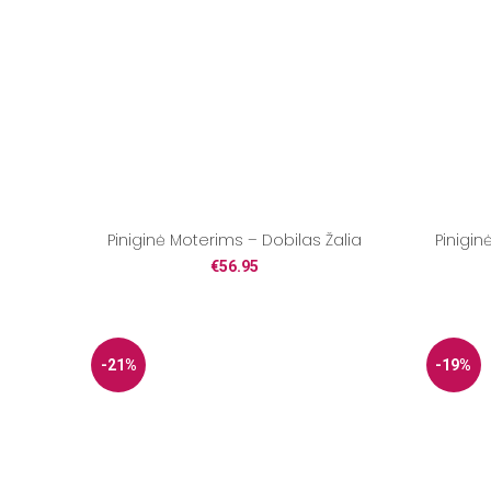
Piniginė Moterims – Dobilas Žalia
Pinigin
€
56.95
-21%
-19%