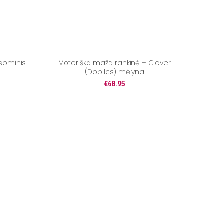
ksominis
Moteriška maža rankinė – Clover
(Dobilas) mėlyna
€
68.95