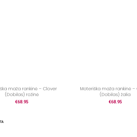
iška maža rankinė – Clover
Moteriška maža rankinė – 
(Dobilas) rožinė
(Dobilas) žalia
€
68.95
€
68.95
TA