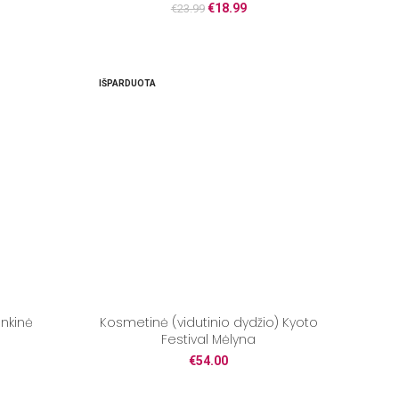
€
18.99
€
23.99
IŠPARDUOTA
ankinė
Kosmetinė (vidutinio dydžio) Kyoto
Festival Mėlyna
€
54.00