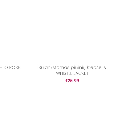
KAHLO ROSE
Sulankstomas pirkinių krepšelis
WHISTLE JACKET
€
25.99