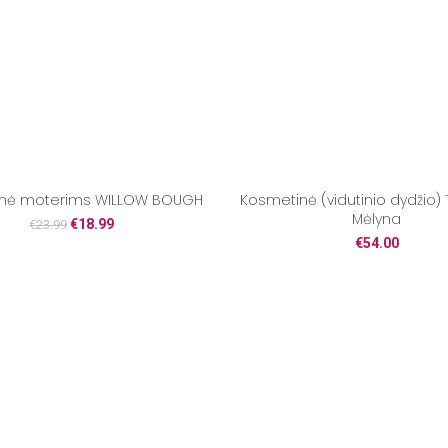
nė moterims WILLOW BOUGH
Kosmetinė (vidutinio dydžio) Tu
Mėlyna
€
18.99
€
23.99
€
54.00