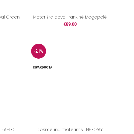
ival Green
Moteriška apvali rankinė Megapelė
€
89.00
-21%
IŠPARDUOTA
A KAHLO
Kosmetinė moterims THE CRAY