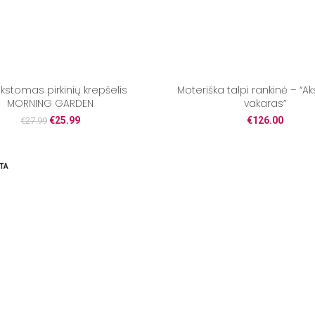
kstomas pirkinių krepšelis
Moteriška talpi rankinė – “A
MORNING GARDEN
vakaras”
€
25.99
€
126.00
€
27.99
TA