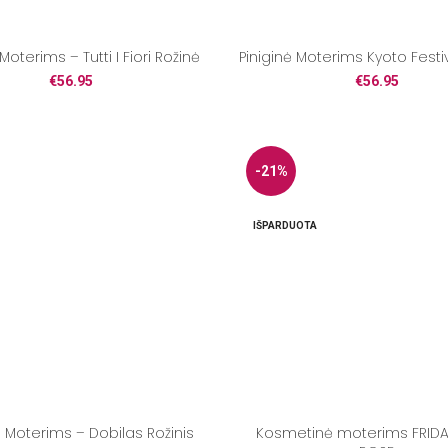
 Moterims – Tutti I Fiori Rožinė
Piniginė Moterims Kyoto Fest
€
56.95
€
56.95
-21%
IŠPARDUOTA
ė Moterims – Dobilas Rožinis
Kosmetinė moterims FRID