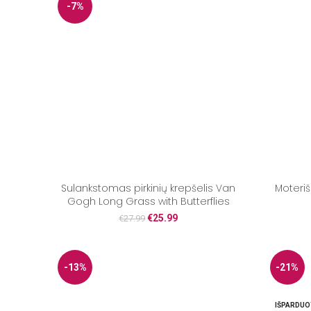
-7%
Sulankstomas pirkinių krepšelis Van
Moteriš
Gogh Long Grass with Butterflies
€
25.99
€
27.99
-13%
-21%
IŠPARDUO