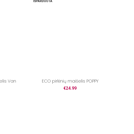
IŠPARDUOTA
elis Van
ECO pirkinių maišelis POPPY
€
24.99