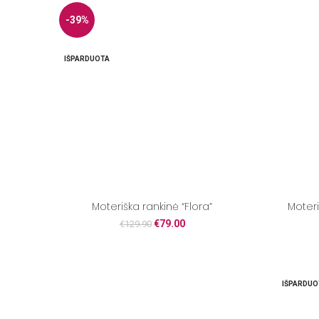
-39%
IŠPARDUOTA
Moteriška rankinė “Flora”
Moter
€
79.00
€
129.90
IŠPARDUO