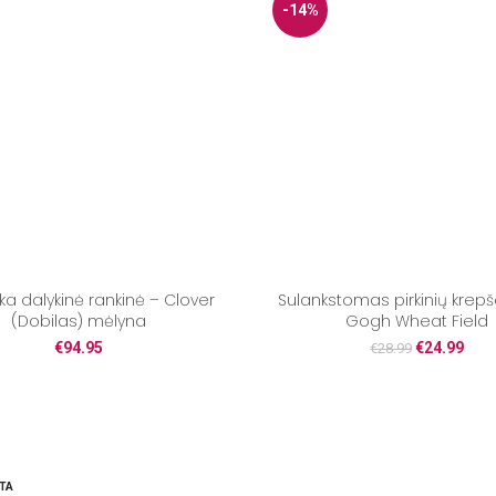
-14%
ka dalykinė rankinė – Clover
Sulankstomas pirkinių krepš
(Dobilas) mėlyna
Gogh Wheat Field
€
94.95
€
24.99
€
28.99
TA