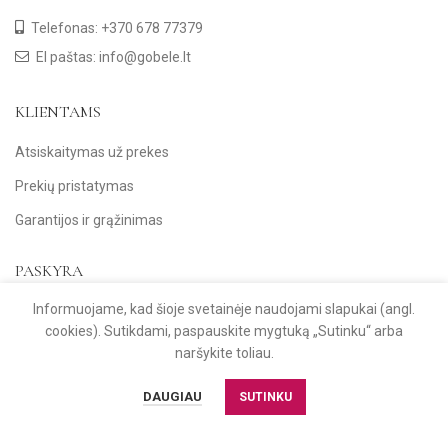
Telefonas: +370 678 77379
El paštas: info@gobele.lt
KLIENTAMS
Atsiskaitymas už prekes
Prekių pristatymas
Garantijos ir grąžinimas
PASKYRA
Informuojame, kad šioje svetainėje naudojami slapukai (angl.
Paskyra
cookies). Sutikdami, paspauskite mygtuką „Sutinku“ arba
Užsakymų istorija
naršykite toliau.
Naujienlaiškis
DAUGIAU
SUTINKU
ĮMONĖS INFORMACIJA