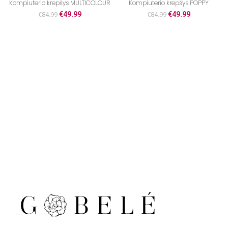
Kompiuterio krepšys MULTICOLOUR
Kompiuterio krepšys POPPY
€
49.99
€
49.99
€
84.99
€
84.99