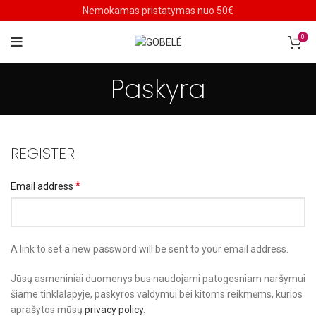
Nemokamas pristatymas nuo 50€
0
Paskyra
REGISTER
*
Email address
A link to set a new password will be sent to your email address.
Jūsų asmeniniai duomenys bus naudojami patogesniam naršymui
šiame tinklalapyje, paskyros valdymui bei kitoms reikmėms, kurios
aprašytos mūsų
privacy policy
.