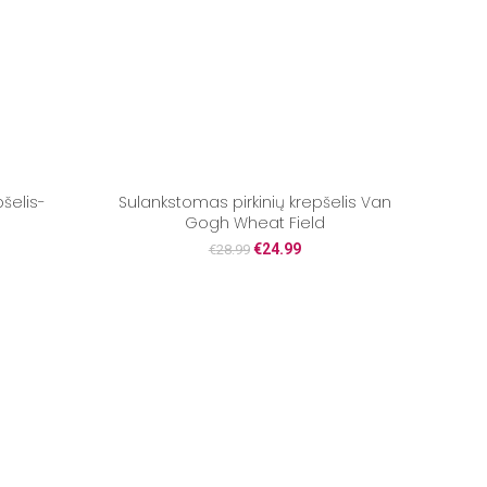
šelis-
Sulankstomas pirkinių krepšelis Van
Ko
Gogh Wheat Field
€
24.99
€
28.99