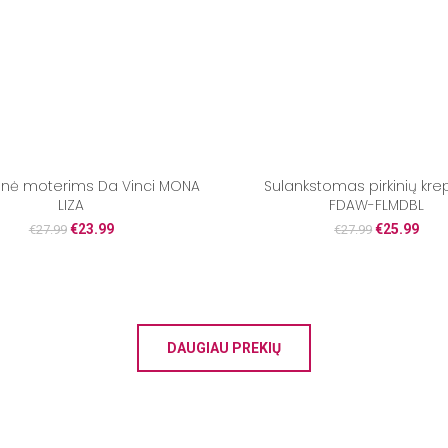
nė moterims Da Vinci MONA
Sulankstomas pirkinių krep
LIZA
FDAW-FLMDBL
€
23.99
€
25.99
€
27.99
€
27.99
DAUGIAU PREKIŲ