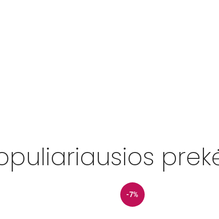
opuliariausios prek
-7%