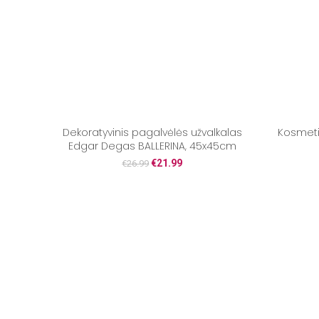
Dekoratyvinis pagalvėlės užvalkalas
Kosmeti
Edgar Degas BALLERINA, 45x45cm
€
21.99
€
26.99