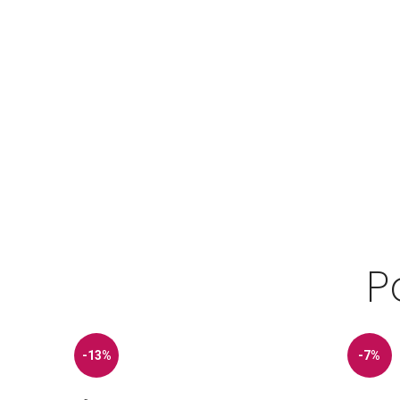
P
-13%
-7%