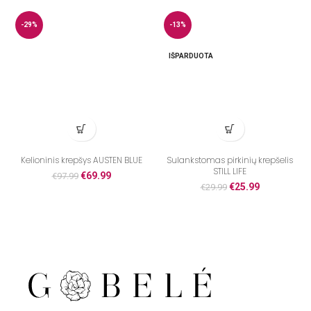
-29%
-13%
IŠPARDUOTA
Kelioninis krepšys AUSTEN BLUE
Sulankstomas pirkinių krepšelis
STILL LIFE
€
69.99
€
97.99
€
25.99
€
29.99