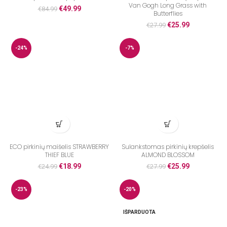
Van Gogh Long Grass with
€
49.99
€
84.99
Butterflies
€
25.99
€
27.99
-24%
-7%
ECO pirkinių maišelis STRAWBERRY
Sulankstomas pirkinių krepšelis
THIEF BLUE
ALMOND BLOSSOM
€
18.99
€
25.99
€
24.99
€
27.99
-23%
-20%
IŠPARDUOTA