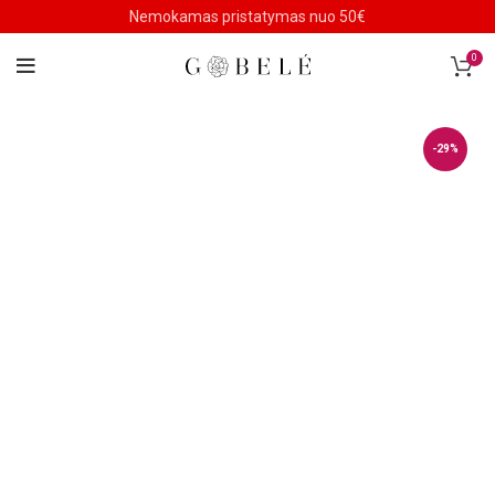
Nemokamas pristatymas nuo 50€
0
-29%