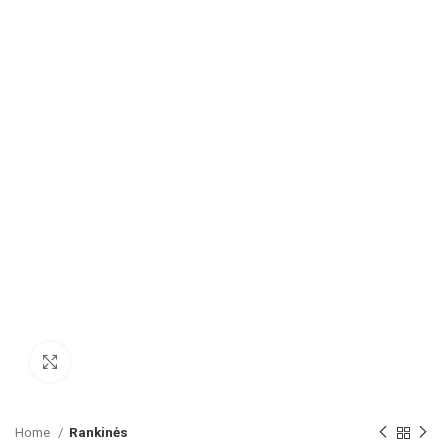
Paspausk, kad padidintum
Home
Rankinės