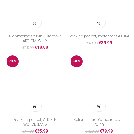
Sulankstomas pirkinių krepšelis-
Rankinė per petį moterims SAKURA
ART-CM-WLILY
€
39.99
€
49.99
€
19.99
€
25.99
-20%
-38%
Rankinė per petį ALICE IN
Kelioninis krepšys su ratukais
WONDERLAND
POPPY
€
35.99
€
79.99
€
44.99
€
129.99