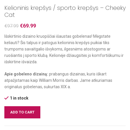
Kelioninis krepšys / sporto krepšys – Cheeky
Cat
€
69.99
€
97.99
Išskirtinio dizaino kruopščiai išaustas gobelenas! Mėgstate
keliauti? Šis talpus ir patogus kelioninis krepšys puikiai tiks
trumpoms savaitgalio išvykoms, ilgesnėms atostogoms ar
ruošiantis į sporto klubą. Kelionėje džiaugsitės jo komfortiškumu ir
išskirtine išvaizda.
Apie gobeleno dizainą:
prabangus dizainas, kuris iškart
atpažįstamas kaip William Morris darbas. Jame atkuriamas
originalus gobelenas, sukurtas XIX a.
1 in stock
ADD TO CART