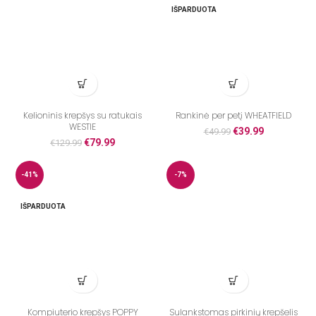
IŠPARDUOTA
Kelioninis krepšys su ratukais
Rankinė per petį WHEATFIELD
WESTIE
€
39.99
€
49.99
€
79.99
€
129.99
-41%
-7%
IŠPARDUOTA
Kompiuterio krepšys POPPY
Sulankstomas pirkinių krepšelis