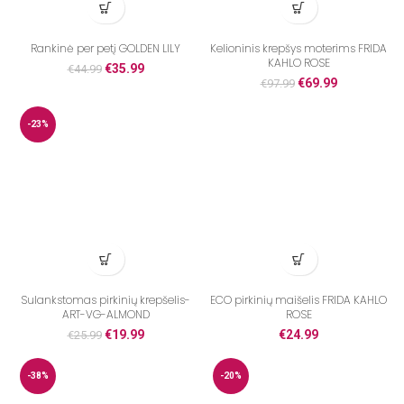
Rankinė per petį GOLDEN LILY
Kelioninis krepšys moterims FRIDA
KAHLO ROSE
€
35.99
€
44.99
€
69.99
€
97.99
-23%
Sulankstomas pirkinių krepšelis-
ECO pirkinių maišelis FRIDA KAHLO
ART-VG-ALMOND
ROSE
€
19.99
€
24.99
€
25.99
-38%
-20%