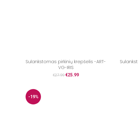
Sulankstomas pirkinių krepšelis -ART-
Sulankst
VG-IRIS
€
25.99
€
27.99
-19%