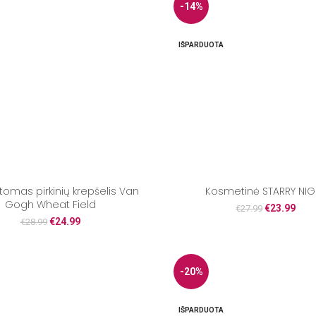
-14%
IŠPARDUOTA
tomas pirkinių krepšelis Van
Kosmetinė STARRY NIG
Gogh Wheat Field
€
23.99
€
27.99
€
24.99
€
28.99
-20%
IŠPARDUOTA