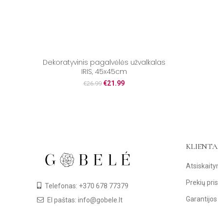
Dekoratyvinis pagalvėlės užvalkalas
IRIS, 45x45cm
€
21.99
€
26.99
KLIENT
Atsiskait
Prekių pri
Telefonas: +370 678 77379
Garantijos
El paštas: info@gobele.lt