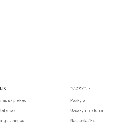
AMS
PASKYRA
ymas už prekes
Paskyra
statymas
Užsakymų istorija
 ir grąžinimas
Naujienlaiškis