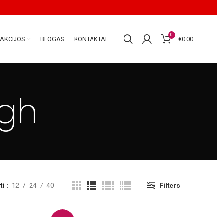
0
AKCIJOS
BLOGAS
KONTAKTAI
€
0.00
ogh
ti
12
24
40
Filters