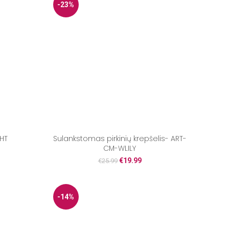
-23%
HT
Sulankstomas pirkinių krepšelis- ART-
CM-WLILY
€
19.99
€
25.99
-14%