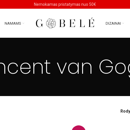
Nemokamas pristatymas nuo 50€
NAMAMS
DIZAINAI
ncent van G
Rody