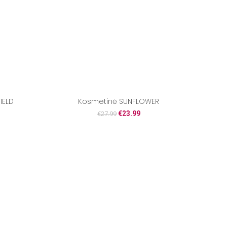
IELD
Kosmetinė SUNFLOWER
€
23.99
€
27.99