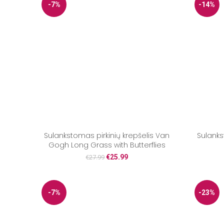
-7%
-14%
Sulankstomas pirkinių krepšelis Van
Sulanks
Gogh Long Grass with Butterflies
€
25.99
€
27.99
-7%
-23%