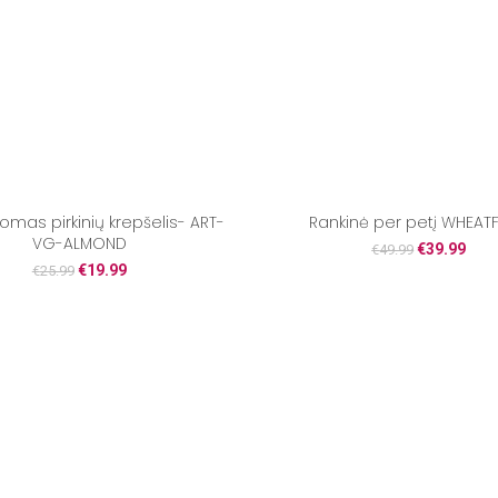
omas pirkinių krepšelis- ART-
Rankinė per petį WHEATF
VG-ALMOND
€
39.99
€
49.99
€
19.99
€
25.99