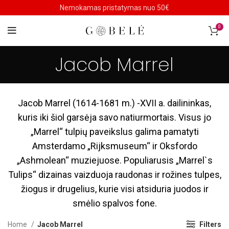
Nemokamas pristatymas nuo 50€
0
Jacob Marrel
Jacob Marrel (1614-1681 m.) -XVII a. dailininkas,
kuris iki šiol garsėja savo natiurmortais. Visus jo
„Marrel“ tulpių paveikslus galima pamatyti
Amsterdamo „Rijksmuseum“ ir Oksfordo
„Ashmolean“ muziejuose. Populiarusis „Marrel`s
Tulips“ dizainas vaizduoja raudonas ir rožines tulpes,
žiogus ir drugelius, kurie visi atsiduria juodos ir
smėlio spalvos fone.
Home
Jacob Marrel
Filters