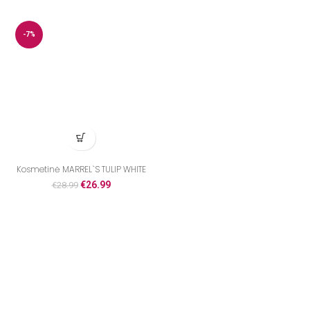
-7%
Kosmetinė MARREL`S TULIP WHITE
€
26.99
€
28.99