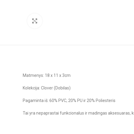
Paspausk, kad padidintum
Matmenys: 18 x 11 x 3cm
Kolekcija: Clover (Dobilas)
Pagaminta iš: 60% PVC, 20% PU ir 20% Poliesteris
Tai yra nepaprastai funkcionalus ir madingas aksesuaras, kuri