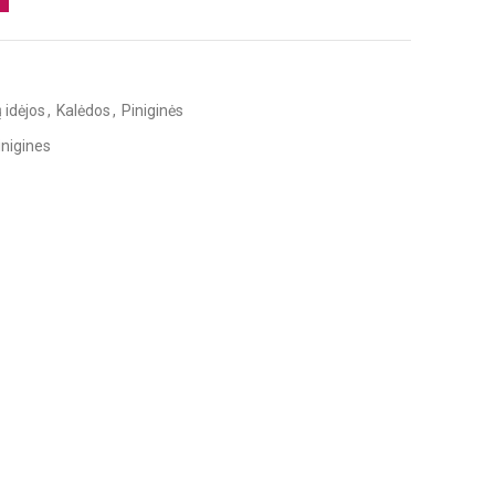
 idėjos
,
Kalėdos
,
Piniginės
inigines