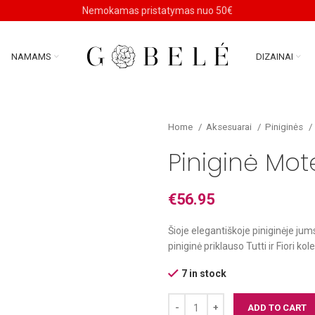
Nemokamas pristatymas nuo 50€
NAMAMS
DIZAINAI
Home
Aksesuarai
Piniginės
Piniginė Mot
€
56.95
Šioje elegantiškoje piniginėje jum
piniginė priklauso Tutti ir Fiori ko
7 in stock
ADD TO CART