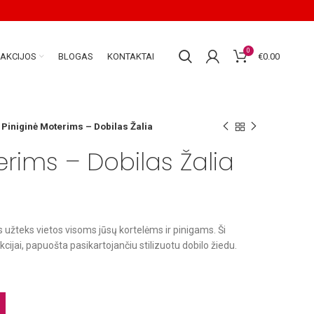
0
AKCIJOS
BLOGAS
KONTAKTAI
€
0.00
Piniginė Moterims – Dobilas Žalia
erims – Dobilas Žalia
s užteks vietos visoms jūsų kortelėms ir pinigams. Ši
lekcijai, papuošta pasikartojančiu stilizuotu dobilo žiedu.