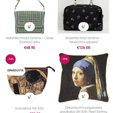
Moteriška maža rankinė – Clover
Moteriška talpi rankinė –
(Dobilas) žalia
“Aksominis vakaras”
€
68.95
€
126.00
-14%
-19%
IŠPARDUOTA
Dekoratyvinis pagalvėlės
Kosmetinė THE KISS
užvalkalas Girl With Pearl Earring,