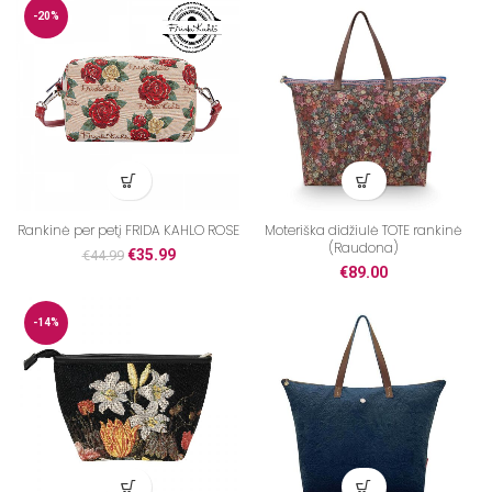
-20%
Rankinė per petį FRIDA KAHLO ROSE
Moteriška didžiulė TOTE rankinė
(Raudona)
€
35.99
€
44.99
€
89.00
-14%