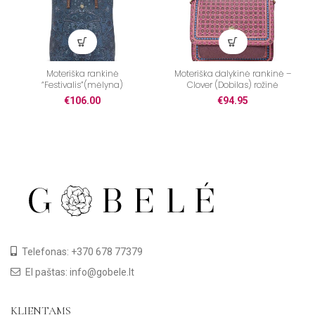
Moteriška rankinė
Moteriška dalykinė rankinė –
“Festivalis”(mėlyna)
Clover (Dobilas) rožinė
€
106.00
€
94.95
Telefonas: +370 678 77379
El paštas: info@gobele.lt
KLIENTAMS