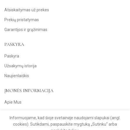
Atsiskaitymas už prekes
Prekių pristatymas
Garantijos ir grąžinimas
PASKYRA
Paskyra
Užsakymų istorija
Naujienlaiškis
ĮMONĖS INFORMACIJA
Apie Mus
Kontaktai
Informuojame, kad šioje svetainėje naudojami slapukai (angl.
Privatumo politika
cookies). Sutikdami, paspauskite mygtuką „Sutinku“ arba