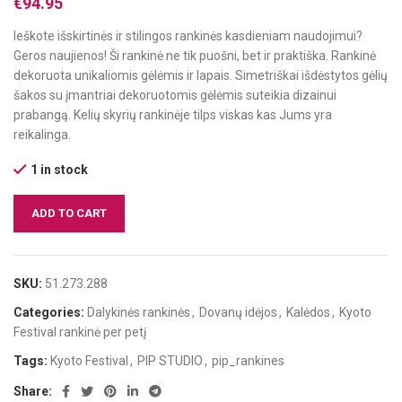
€
94.95
Ieškote išskirtinės ir stilingos rankinės kasdieniam naudojimui?
Geros naujienos! Ši rankinė ne tik puošni, bet ir praktiška. Rankinė
dekoruota unikaliomis gėlėmis ir lapais. Simetriškai išdėstytos gėlių
šakos su įmantriai dekoruotomis gėlėmis suteikia dizainui
prabangą. Kelių skyrių rankinėje tilps viskas kas Jums yra
reikalinga.
1 in stock
ADD TO CART
SKU:
51.273.288
Categories:
Dalykinės rankinės
,
Dovanų idėjos
,
Kalėdos
,
Kyoto
Festival rankinė per petį
Tags:
Kyoto Festival
,
PIP STUDIO
,
pip_rankines
Share: