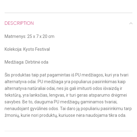
DESCRIPTION
Matmenys: 25 x 7 x 20 cm
Kolekcija: Kyoto Festival
Medžiaga: Dirbtinė oda
Šis produktas taip pat pagamintas iš PU medžiagos, kuri yra tvari
alternatyva odai. PU medžiaga yra populiarus pasirinkimas kaip
alternatyva natūraliai odai, nes jis gali imituoti odos išvaizdą ir
tekstūrą, yra lanksčias, lengvas, ir turi geras atsparumo drėgmei
savybes. Be to, dauguma PU medžiagų gaminamos tvariai,
nenaudojant gyvūlinės odos. Tai daro ją populiariu pasirinkimu tarp
žmonių, kurie nori produktų, kuriuose nėra naudojama tikra oda.