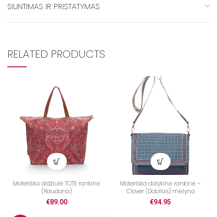
SIUNTIMAS IR PRISTATYMAS
RELATED PRODUCTS
Moteriška didžiulė TOTE rankinė
Moteriška dalykinė rankinė –
(Raudona)
Clover (Dobilas) mėlyna
€
89.00
€
94.95