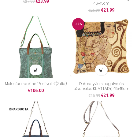
€
23.99
€
27.99
45x45cm
€
21.99
€
26.99
-19%
Moteriška rankinė “Festivalis”(žalia)
Dekoratyvinis pagalvėlės
užvalkalas KLIMT LADY, 45x45cm
€
106.00
€
21.99
€
26.99
IŠPARDUOTA