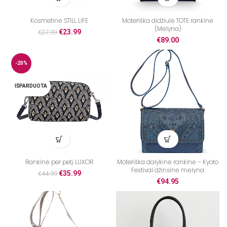
Kosmetinė STILL LIFE
Moteriška didžiulė TOTE rankinė
(Mėlyna)
€
23.99
€
27.99
€
89.00
-20%
IŠPARDUOTA
Rankinė per petį LUXOR
Moteriška dalykinė rankinė – Kyoto
Festival džinsinė mėlyna
€
35.99
€
44.99
€
94.95