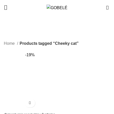
0
Cheeky cat
Home
Products tagged “Cheeky cat”
-19%