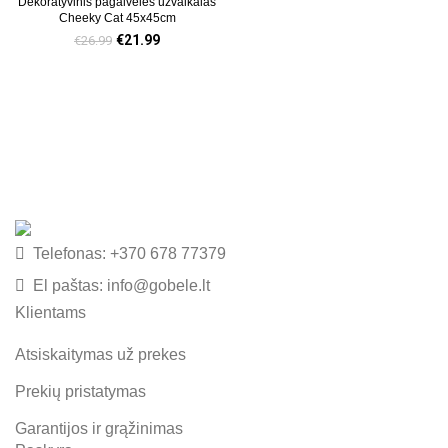
Dekoratyvinis pagalvėlės užvalkalas
Cheeky Cat 45x45cm
€
21.99
€
26.99
Telefonas: +370 678 77379
El paštas: info@gobele.lt
Klientams
Atsiskaitymas už prekes
Prekių pristatymas
Garantijos ir grąžinimas