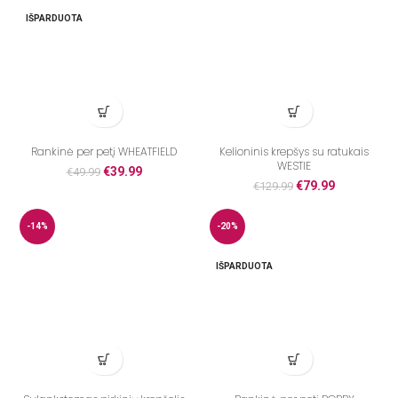
IŠPARDUOTA
Rankinė per petį WHEATFIELD
Kelioninis krepšys su ratukais
WESTIE
€
39.99
€
49.99
€
79.99
€
129.99
-14%
-20%
IŠPARDUOTA