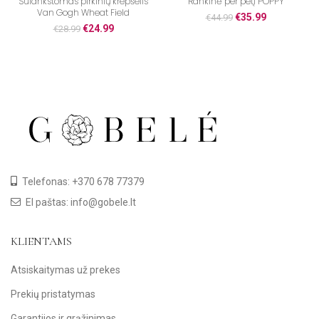
Sulankstomas pirkinių krepšelis
Rankinė per petį POPPY
Van Gogh Wheat Field
€
35.99
€
44.99
€
24.99
€
28.99
Telefonas: +370 678 77379
El paštas: info@gobele.lt
KLIENTAMS
Atsiskaitymas už prekes
Prekių pristatymas
Garantijos ir grąžinimas