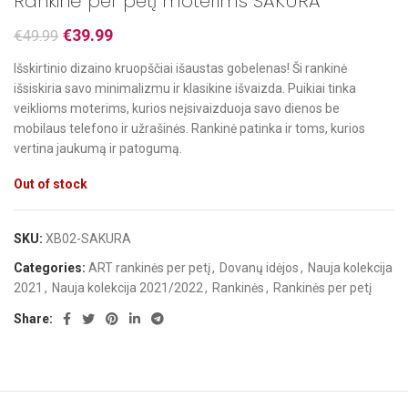
Rankinė per petį moterims SAKURA
€
39.99
€
49.99
Išskirtinio dizaino kruopščiai išaustas gobelenas! Ši rankinė
išsiskiria savo minimalizmu ir klasikine išvaizda. Puikiai tinka
veiklioms moterims, kurios neįsivaizduoja savo dienos be
mobilaus telefono ir užrašinės. Rankinė patinka ir toms, kurios
vertina jaukumą ir patogumą.
Out of stock
SKU:
XB02-SAKURA
Categories:
ART rankinės per petį
,
Dovanų idėjos
,
Nauja kolekcija
2021
,
Nauja kolekcija 2021/2022
,
Rankinės
,
Rankinės per petį
Share: