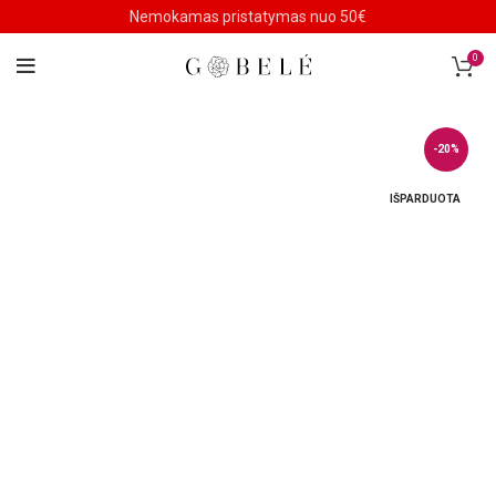
Nemokamas pristatymas nuo 50€
0
-20%
IŠPARDUOTA