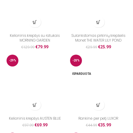
Kelioninis krepšys su ratukais
Sulankstomas pirkinių krepšelis
MORNING GARDEN
Monet THE WATER LILY POND
€
79.99
€
25.99
€
129.99
€
29.99
-29%
-20%
IŠPARDUOTA
Kelioninis krepšys AUSTEN BLUE
Rankinė per petį LUXOR
€
69.99
€
35.99
€
97.99
€
44.99