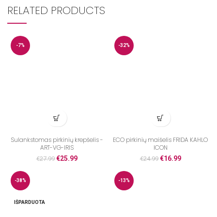
RELATED PRODUCTS
-7%
-32%
Sulankstomas pirkinių krepšelis -
ECO pirkinių maišelis FRIDA KAHLO
ART-VG-IRIS
ICON
€
25.99
€
16.99
€
27.99
€
24.99
-38%
-13%
IŠPARDUOTA