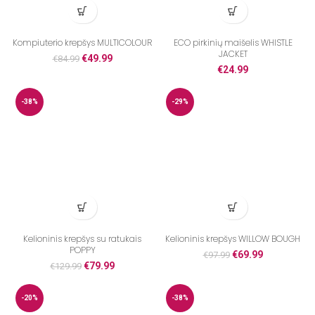
Kompiuterio krepšys MULTICOLOUR
ECO pirkinių maišelis WHISTLE
JACKET
€
49.99
€
84.99
€
24.99
-38%
-29%
Kelioninis krepšys su ratukais
Kelioninis krepšys WILLOW BOUGH
POPPY
€
69.99
€
97.99
€
79.99
€
129.99
-20%
-38%