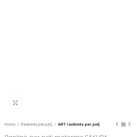
Paspausk, kad padidintum
Home
Rankinės per petį
ART rankinės per petį