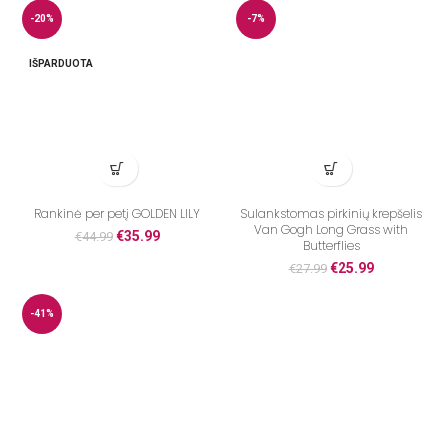
-20%
-7%
IŠPARDUOTA
Rankinė per petį GOLDEN LILY
Sulankstomas pirkinių krepšelis
Van Gogh Long Grass with
€
35.99
€
44.99
Butterflies
€
25.99
€
27.99
-41%