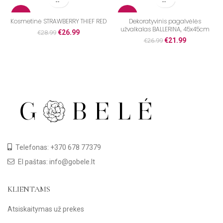
-7%
-19%
Kosmetinė STRAWBERRY THIEF RED
Dekoratyvinis pagalvėlės
užvalkalas BALLERINA, 45x45cm
€
26.99
€
28.99
€
21.99
€
26.99
Telefonas: +370 678 77379
El paštas: info@gobele.lt
KLIENTAMS
Atsiskaitymas už prekes