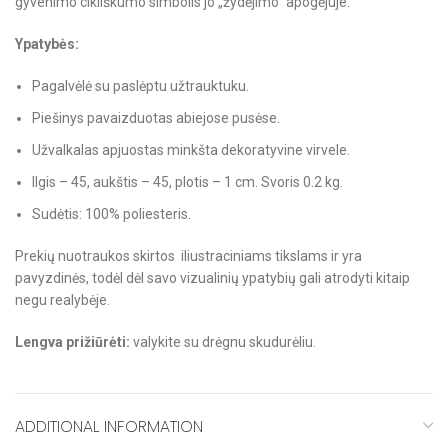
gyvenimo cikliškumo simbolis jo „žydėjimo“ apogėjuje.
Ypatybės:
Pagalvėlė su paslėptu užtrauktuku.
Piešinys pavaizduotas abiejose pusėse.
Užvalkalas apjuostas minkšta dekoratyvine virvele.
Ilgis – 45, aukštis – 45, plotis – 1 cm. Svoris 0.2 kg.
Sudėtis: 100% poliesteris.
Prekių nuotraukos skirtos iliustraciniams tikslams ir yra
pavyzdinės, todėl dėl savo vizualinių ypatybių gali atrodyti kitaip
negu realybėje.
Lengva prižiūrėti:
valykite su drėgnu skudurėliu.
ADDITIONAL INFORMATION