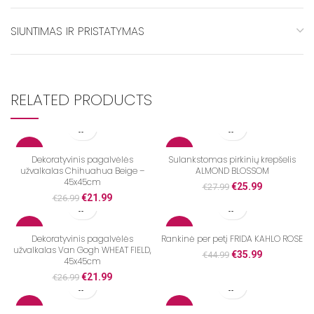
SIUNTIMAS IR PRISTATYMAS
RELATED PRODUCTS
-19%
-7%
Dekoratyvinis pagalvėlės
Sulankstomas pirkinių krepšelis
užvalkalas Chihuahua Beige –
ALMOND BLOSSOM
45x45cm
€
25.99
€
27.99
€
21.99
€
26.99
-19%
-20%
Dekoratyvinis pagalvėlės
Rankinė per petį FRIDA KAHLO ROSE
užvalkalas Van Gogh WHEAT FIELD,
€
35.99
€
44.99
45x45cm
€
21.99
€
26.99
-13%
-19%