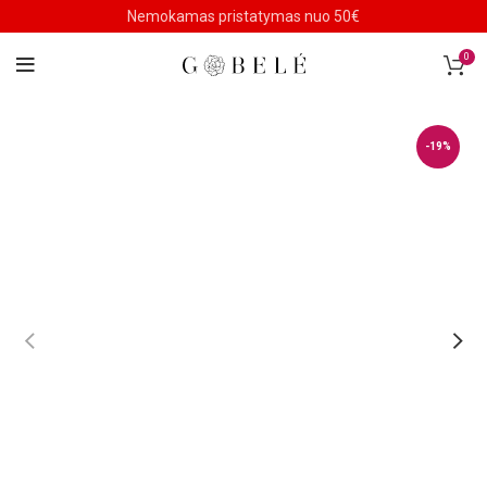
Nemokamas pristatymas nuo 50€
0
-19%