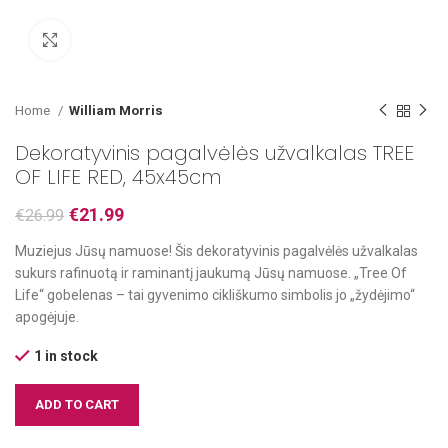
Paspausk, kad padidintum
Home
William Morris
Dekoratyvinis pagalvėlės užvalkalas TREE
OF LIFE RED, 45x45cm
€
21.99
€
26.99
Muziejus Jūsų namuose! Šis dekoratyvinis pagalvėlės užvalkalas
sukurs rafinuotą ir raminantį jaukumą Jūsų namuose. „Tree Of
Life“ gobelenas – tai gyvenimo cikliškumo simbolis jo „žydėjimo“
apogėjuje.
1 in stock
ADD TO CART