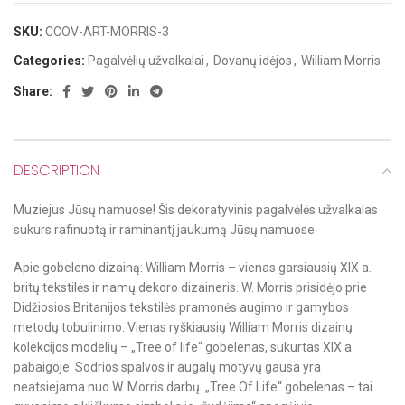
SKU:
CCOV-ART-MORRIS-3
Categories:
Pagalvėlių užvalkalai
,
Dovanų idėjos
,
William Morris
Share:
DESCRIPTION
Muziejus Jūsų namuose! Šis dekoratyvinis pagalvėlės užvalkalas
sukurs rafinuotą ir raminantį jaukumą Jūsų namuose.
Apie gobeleno dizainą: William Morris – vienas garsiausių XIX a.
britų tekstilės ir namų dekoro dizaineris. W. Morris prisidėjo prie
Didžiosios Britanijos tekstilės pramonės augimo ir gamybos
metodų tobulinimo. Vienas ryškiausių William Morris dizainų
kolekcijos modelių – „Tree of life“ gobelenas, sukurtas XIX a.
pabaigoje. Sodrios spalvos ir augalų motyvų gausa yra
neatsiejama nuo W. Morris darbų. „Tree Of Life“ gobelenas – tai