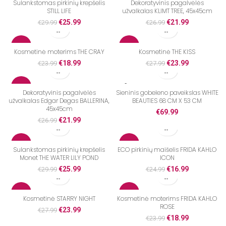
Sulankstomas pirkinių krepšelis
Dekoratyvinis pagalvėlės
STILL LIFE
užvalkalas KLIMT TREE, 45x45cm
IŠPARDUOTA
€
25.99
€
21.99
€
29.99
€
26.99
-21%
-14%
Kosmetinė moterims THE CRAY
Kosmetinė THE KISS
€
18.99
€
23.99
€
23.99
€
27.99
IŠPARDUOTA
IŠPARDUOTA
-19%
IŠPARDUOTA
Dekoratyvinis pagalvėlės
Sieninis gobeleno paveikslas WHITE
užvalkalas Edgar Degas BALLERINA,
BEAUTIES 68 CM X 53 CM
45x45cm
€
69.99
€
21.99
€
26.99
-13%
-32%
Sulankstomas pirkinių krepšelis
ECO pirkinių maišelis FRIDA KAHLO
Monet THE WATER LILY POND
ICON
€
25.99
€
16.99
€
29.99
€
24.99
-14%
-21%
Kosmetinė STARRY NIGHT
Kosmetinė moterims FRIDA KAHLO
ROSE
€
23.99
€
27.99
IŠPARDUOTA
IŠPARDUOTA
€
18.99
€
23.99